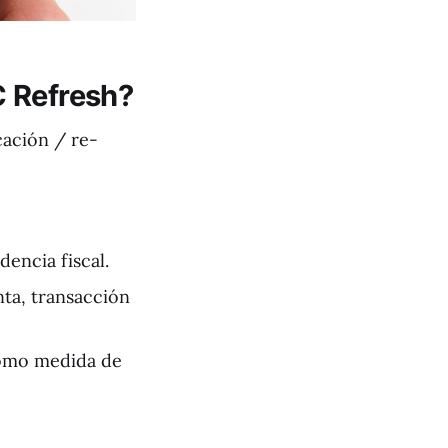
C Refresh?
cación / re-
encia fiscal.
nta, transacción
 como medida de