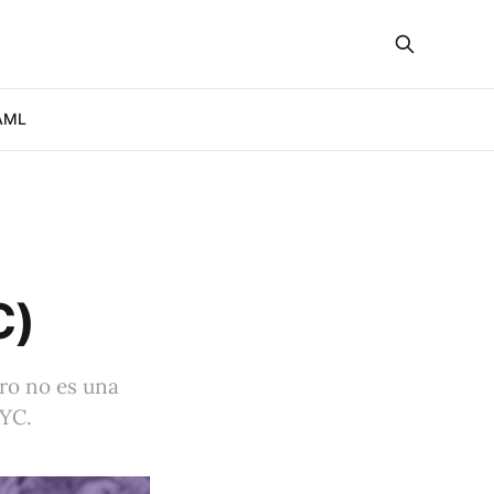
AML
C)
ro no es una
KYC.