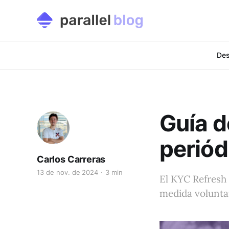
Des
Guía d
periód
Carlos Carreras
13 de nov. de 2024
3 min
El KYC Refresh
medida volunta