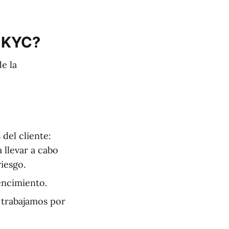
l KYC?
de la
del cliente:
a llevar a cabo
riesgo.
vencimiento.
 trabajamos por