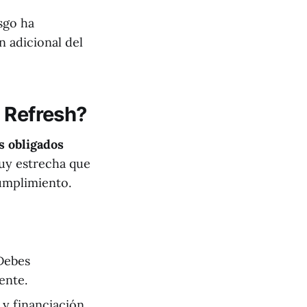
esgo ha
 adicional del
C Refresh?
s obligados
uy estrecha que
cumplimiento.
 Debes
ente.
 y financiación