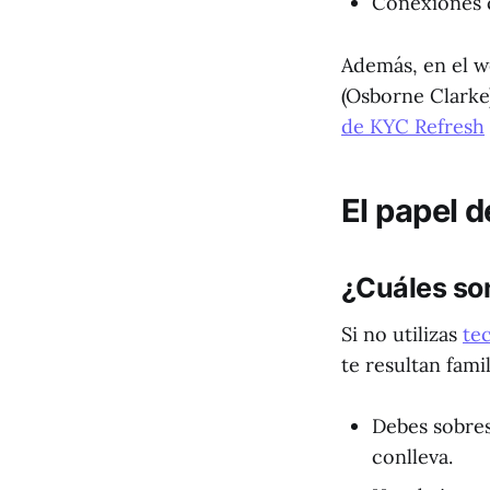
Conexiones c
Además, en el 
(Osborne Clarke
de KYC Refresh
El papel d
¿Cuáles so
Si no utilizas
te
te resultan famil
Debes sobres
conlleva.