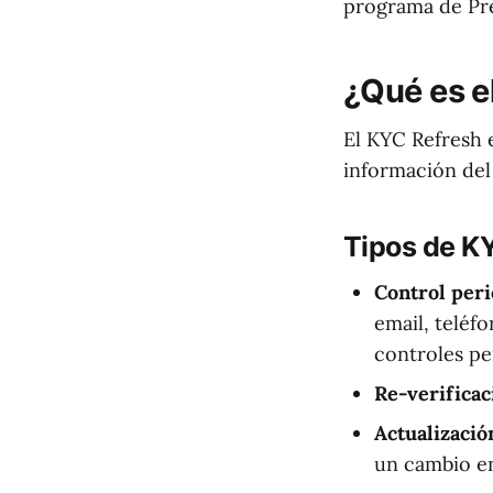
programa de Pre
¿Qué es e
El KYC Refresh 
información del 
Tipos de K
Control peri
email, teléfo
controles per
Re-verifica
Actualizació
un cambio en