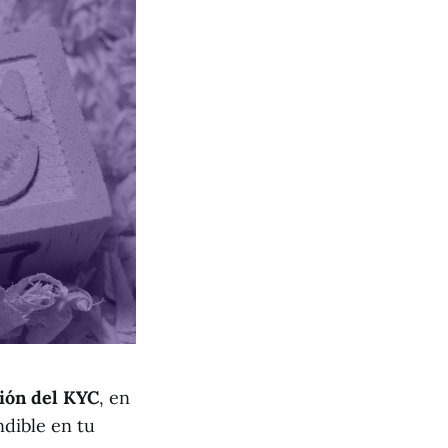
ción del KYC
, en
dible en tu