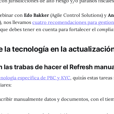
on jurisdicciones de alto riesgo y/o paraísos fiscales
webinar con
Edo Bakker
(Agile Control Solutions) y
An
), nos llevamos
cuatro recomendaciones para gestion
que debes tener en cuenta para fortalecer el
complia
e la tecnología en la actualizació
n las trabas de hacer el Refresh man
cnología específica de PBC y KYC
, quizás estas tarea
iares:
cribir manualmente datos y documentos, con el tiem