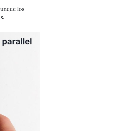
aunque los
s.