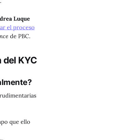
.
drea Luque
ar el proceso
nce
de PBC.
n del KYC
ualmente?
s rudimentarias
po que ello