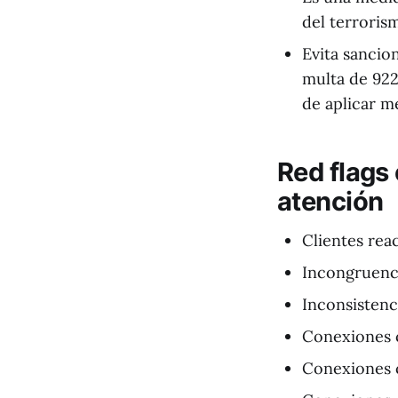
del terroris
Evita sancio
multa de 922
de aplicar m
Red flags
atención
Clientes rea
Incongruenci
Inconsistenc
Conexiones c
Conexiones 