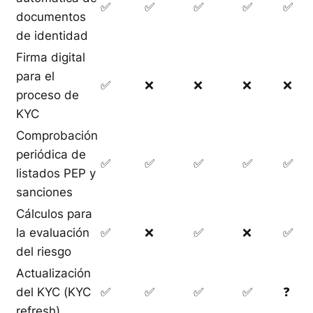
✅
✅
✅
✅
✅
documentos
de identidad
Firma digital
para el
✅
❌
❌
❌
❌
proceso de
KYC
Comprobación
periódica de
✅
✅
✅
✅
✅
listados PEP y
sanciones
Cálculos para
la evaluación
✅
❌
✅
❌
✅
del riesgo
Actualización
del KYC (KYC
✅
✅
✅
✅
❓
refresh)