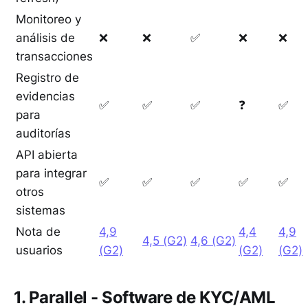
Monitoreo y
análisis de
❌
❌
✅
❌
❌
transacciones
Registro de
evidencias
✅
✅
✅
❓
✅
para
auditorías
API abierta
para integrar
✅
✅
✅
✅
✅
otros
sistemas
Nota de
4,9
4,4
4,9
4,5 (G2)
4,6 (G2)
usuarios
(G2)
(G2)
(G2)
1. Parallel - Software de KYC/AML