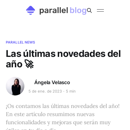
PARALLEL NEWS
Las últimas novedades del
año 🚀
Ángela Velasco
5 de ene. de 2023
5 min
¡Os contamos las últimas novedades del año!
En este artículo resumimos nuevas
funcionalidades y mejoras que serán muy