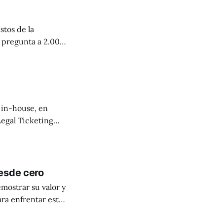
stos de la
e miden y reportan
asegura trabajar
l in-house, en
Legal Ticketing
rnicería,
esde cero
mostrar su valor y
ara enfrentar este