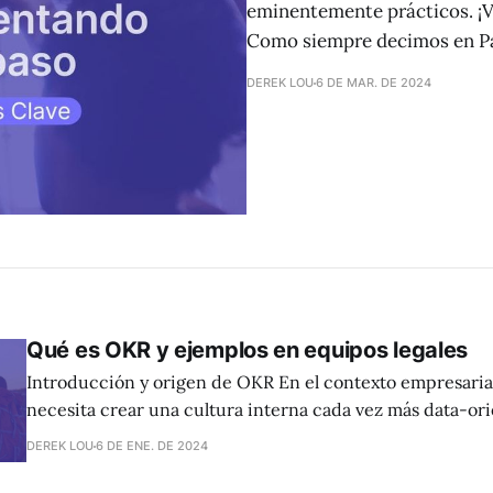
eminentemente prácticos. ¡Va
Como siempre decimos en Pa
DEREK LOU
6 DE MAR. DE 2024
Qué es OKR y ejemplos en equipos legales
Introducción y origen de OKR En el contexto empresarial actual, Legal
necesita crear una cultura interna cada vez más data-or
estructura, si quiere convertirse en un departamento est
DEREK LOU
6 DE ENE. DE 2024
negocio. Para recorrer este camino, el equipo legal debe establecer sus
propios objetivos y resultados clave