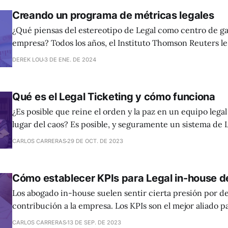
Creando un programa de métricas legales
¿Qué piensas del estereotipo de Legal como centro de ga
empresa? Todos los años, el Instituto Thomson Reuters le pregunta a 2.000
General Counsels sobre cuáles son las métricas clave qu
DEREK LOU
3 DE ENE. DE 2024
sus departamentos legales, y un 10% de los entrevistados 
sin métricas.
Qué es el Legal Ticketing y cómo funciona
¿Es posible que reine el orden y la paz en un equipo lega
lugar del caos? Es posible, y seguramente un sistema de 
facilite mucho las cosas. El Ticketing Jurídico, Legal Ticketing o Legal
CARLOS CARRERAS
29 DE OCT. DE 2023
Intake funciona del mismo modo que los “tickets” de la ca
Cómo establecer KPIs para Legal in-house d
Los abogado in-house suelen sentir cierta presión por de
contribución a la empresa. Los KPIs son el mejor aliado p
reto.
CARLOS CARRERAS
13 DE SEP. DE 2023