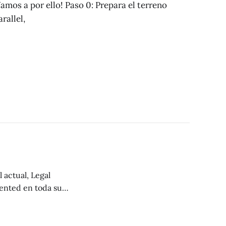
mos a por ello! Paso 0: Prepara el terreno
rallel,
iented en toda su
ratégico para el